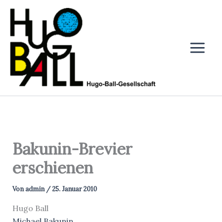
Zum
Inhalt
springen
Bakunin-Brevier
erschienen
Von
admin
/
25. Januar 2010
Hugo Ball
Michael Bakunin