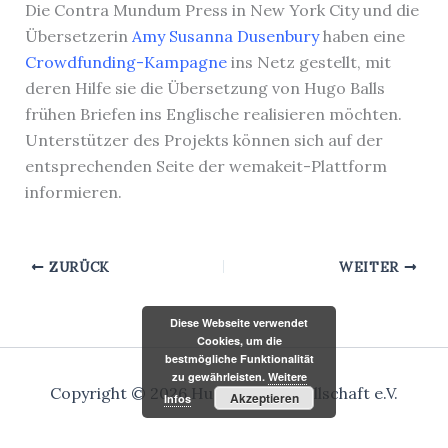
Die Contra Mundum Press in New York City und die
Übersetzerin
Amy Susanna Dusenbury
haben eine
Crowdfunding-Kampagne
ins Netz gestellt, mit
deren Hilfe sie die Übersetzung von Hugo Balls
frühen Briefen ins Englische realisieren möchten.
Unterstützer des Projekts können sich auf der
entsprechenden Seite der wemakeit-Plattform
informieren.
ZURÜCK
WEITER
Diese Webseite verwendet
Cookies, um die
bestmögliche Funktionalität
zu gewährleisten.
Weitere
Copyright © 2026 Hugo-Ball-Gesellschaft e.V.
Akzeptieren
Infos