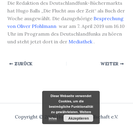
Die Redaktion des Deutschlandfunk-Büchermarkts
hat Hugo Balls „Die Flucht aus der Zeit“ als Buch der
Woche ausgewählt. Die dazugehörige
Besprechung
von Oliver Pfohlmann
war am 7. April 2019 um 16.10
Uhr im Programm des Deutschlandfunks zu hören
und steht jetzt dort in der
Mediathek
.
ZURÜCK
WEITER
Diese Webseite verwendet
Cookies, um die
bestmögliche Funktionalität
zu gewährleisten.
Weitere
Copyright © 2026 Hugo-Ball-Gesellschaft e.V.
Akzeptieren
Infos