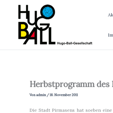
Zum
Inhalt
Ak
springen
I
Herbstprogramm des H
Von
admin
/
18. November 2011
Die Stadt Pirmasens hat soeben ein