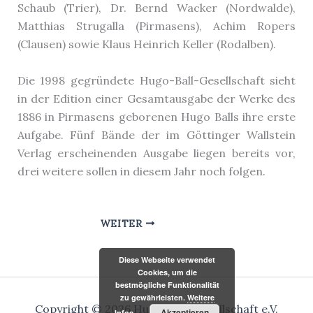
Schaub (Trier), Dr. Bernd Wacker (Nordwalde),
Matthias Strugalla (Pirmasens), Achim Ropers
(Clausen) sowie Klaus Heinrich Keller (Rodalben).
Die 1998 gegründete Hugo-Ball-Gesellschaft sieht
in der Edition einer Gesamtausgabe der Werke des
1886 in Pirmasens geborenen Hugo Balls ihre erste
Aufgabe. Fünf Bände der im Göttinger Wallstein
Verlag erscheinenden Ausgabe liegen bereits vor,
drei weitere sollen in diesem Jahr noch folgen.
WEITER
Diese Webseite verwendet
Cookies, um die
bestmögliche Funktionalität
zu gewährleisten.
Weitere
Copyright © 2026 Hugo-Ball-Gesellschaft e.V.
Akzeptieren
Infos