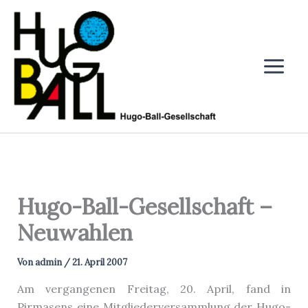
Zum
Inhalt
springen
Hugo-Ball-Gesellschaft –
Neuwahlen
Von
admin
/
21. April 2007
Am vergangenen Freitag, 20. April, fand in
Pirmasens eine Mitgliederversammlung der Hugo-