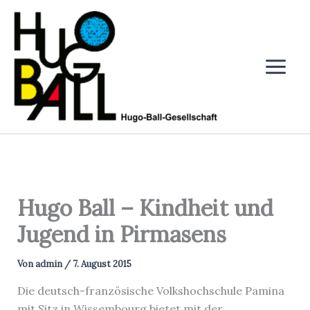
Zum
Inhalt
springen
Hugo Ball – Kindheit und
Jugend in Pirmasens
Von
admin
/
7. August 2015
Die deutsch-französische Volkshochschule Pamina
mit Sitz in Wissembourg bietet mit der