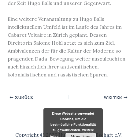
der Zeit Hugo Balls und unserer Gegenwart.
Eine weitere Veranstaltung zu Hugo Balls
intellektuellem Umfeld ist im Laufe des Jahres im
Cabaret Voltaire in Zürich geplant. Dessen
Direktorin Salome Hohl setzt es sich zum Ziel,
Ambivalenzen der für die Kultur der Moderne so
prägenden Dada-Bewegung weiter auszuleuchten,
auch hinsichtlich ihrer antisemitischen,
kolonialistischen und rassistischen Spuren.
ZURÜCK
WEITER
Diese Webseite verwendet
Cookies, um die
bestmögliche Funktionalität
zu gewährleisten.
Weitere
Copyright © 2026 Hugo-Ball-Gesellschaft e.V.
Akzeptieren
Infos