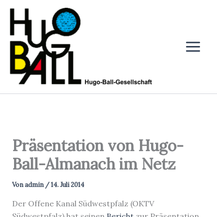
Zum
Inhalt
springen
Präsentation von Hugo-
Ball-Almanach im Netz
Von
admin
/
14. Juli 2014
Der Offene Kanal Südwestpfalz (OKTV
Südwestpfalz) hat seinen
Bericht
zur Präsentation