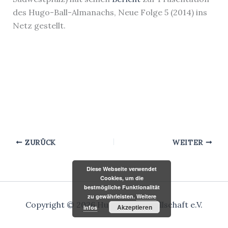
des Hugo-Ball-Almanachs, Neue Folge 5 (2014) ins
Netz gestellt.
ZURÜCK
WEITER
Diese Webseite verwendet
Cookies, um die
bestmögliche Funktionalität
zu gewährleisten.
Weitere
Copyright © 2026 Hugo-Ball-Gesellschaft e.V.
Akzeptieren
Infos