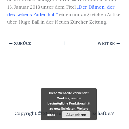
13. Januar 2018 unter dem Titel
„Der Dämon, der
des Lebens Faden hält“
einen umfangreichen Artikel
über Hugo Ball in der Neuen Zürcher Zeitung.
ZURÜCK
WEITER
Diese Webseite verwendet
Cookies, um die
bestmögliche Funktionalität
zu gewährleisten.
Weitere
Copyright © 2026 Hugo-Ball-Gesellschaft e.V.
Akzeptieren
Infos