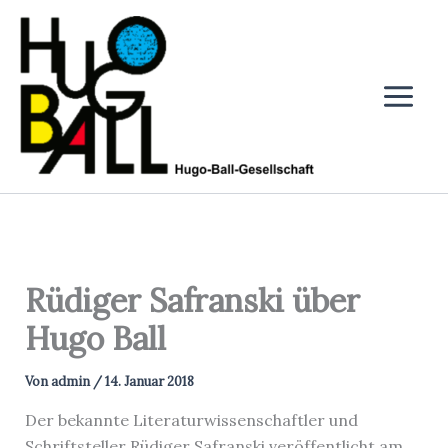
Zum
Inhalt
springen
Rüdiger Safranski über
Hugo Ball
Von
admin
/
14. Januar 2018
Der bekannte Literaturwissenschaftler und
Schriftsteller Rüdiger Safranski veröffentlicht am