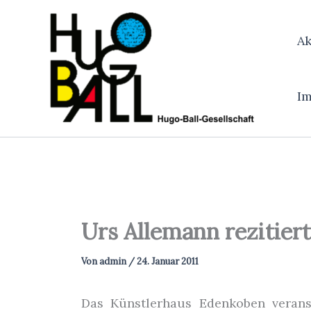
Zum
Inhalt
Ak
springen
I
Urs Allemann rezitier
Von
admin
/
24. Januar 2011
Das Künstlerhaus Edenkoben veranst