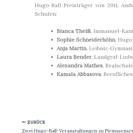
Hugo-Ball-Preisträger von 2011, And
Schulen:
Bianca Theiß
, Immanuel-Kan
Sophie Schneiderhöhn
, Hugo
Anja Martin
, Leibniz-Gymnas
Laura Bender
, Landgraf-Ludw
Alexandra Mathes
, Realschul
Kamala Abbasova
, Beruflich
ZURÜCK