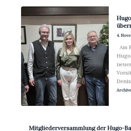
Hugo
über
4. Nove
Am Fr
Hugo-
neuen
Vorsi
Denis
Archiv
Mitgliederversammlung der Hugo-Bal