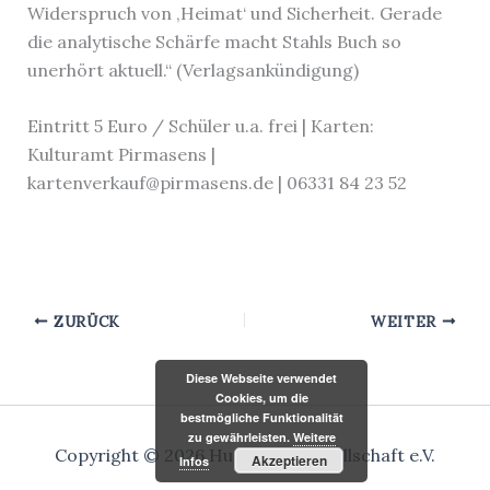
Widerspruch von ‚Heimat‘ und Sicherheit. Gerade
die analytische Schärfe macht Stahls Buch so
unerhört aktuell.“ (Verlagsankündigung)
Eintritt 5 Euro / Schüler u.a. frei | Karten:
Kulturamt Pirmasens |
kartenverkauf@pirmasens.de | 06331 84 23 52
ZURÜCK
WEITER
Diese Webseite verwendet
Cookies, um die
bestmögliche Funktionalität
zu gewährleisten.
Weitere
Copyright © 2026 Hugo-Ball-Gesellschaft e.V.
Akzeptieren
Infos