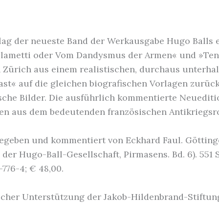
rlag der neueste Band der Werkausgabe Hugo Balls e
lametti oder Vom Dandysmus der Armen« und »Ten
in Zürich aus einem realistischen, durchaus unterha
st« auf die gleichen biografischen Vorlagen zurück
ische Bilder. Die ausführlich kommentierte Neuedit
ngen aus dem bedeutenden französischen Antikriegs
egeben und kommentiert von Eckhard Faul. Göttinge
er Hugo-Ball-Gesellschaft, Pirmasens. Bd. 6). 551 S
776-4; € 48,00.
cher Unterstützung der Jakob-Hildenbrand-Stiftun