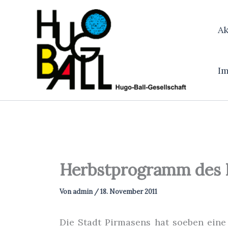
Zum
Inhalt
Ak
springen
I
Herbstprogramm des H
Von
admin
/
18. November 2011
Die Stadt Pirmasens hat soeben ein