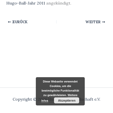
Hugo-Ball-Jahr 2011
angekündigt.
ZURÜCK
WEITER
Diese Webseite verwendet
Cookies, um die
bestmögliche Funktionalität
zu gewährleisten.
Weitere
Copyright © 2026 Hugo-Ball-Gesellschaft e.V.
Akzeptieren
Infos