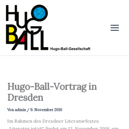
Zum
Inhalt
springen
Hugo-Ball-Vortrag in
Dresden
Von
admin
/
9. November 2016
Im Rahmen des Dresdner Literaturfestes
„Literatur jetzt!“ findet am 12. November 2016, um