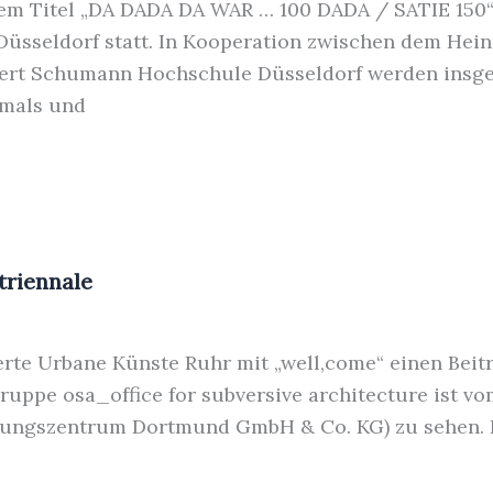
 dem Titel „DA DADA DA WAR … 100 DADA / SATIE 150“
Düsseldorf statt. In Kooperation zwischen dem Hein
bert Schumann Hochschule Düsseldorf werden insges
amals und
triennale
erte Urbane Künste Ruhr mit „well,come“ einen Beitr
 Gruppe osa_office for subversive architecture ist v
tungszentrum Dortmund GmbH & Co. KG) zu sehen. Fl